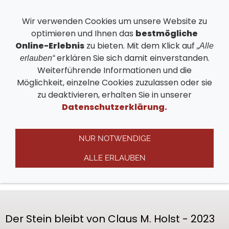
Wir verwenden Cookies um unsere Website zu
optimieren und Ihnen das
bestmögliche
Navigation einblenden
Online-Erlebnis
zu bieten. Mit dem Klick auf
„Alle
erklären Sie sich damit einverstanden.
erlauben“
Weiterführende Informationen und die
Specials etwas ganz
Möglichkeit, einzelne Cookies zuzulassen oder sie
zu deaktivieren, erhalten Sie in unserer
Besonderes
Datenschutzerklärung.
Das komplette Booklet von Claus M. Holst hier als
NUR NOTWENDIGE
kostenloser PDF Download
Wenn Sie dem Autor
was mitteilen möchten:
ALLE ERLAUBEN
Weserbergfreund@gmx.com
Der Stein bleibt von Claus M. Holst - 2023