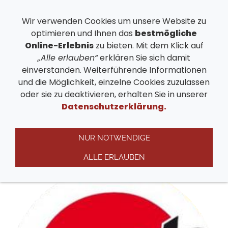
Wir verwenden Cookies um unsere Website zu
optimieren und Ihnen das
bestmögliche
Navigation einblenden
Online-Erlebnis
zu bieten. Mit dem Klick auf
„Alle erlauben“
erklären Sie sich damit
einverstanden. Weiterführende Informationen
Impuls Sport Fitness
und die Möglichkeit, einzelne Cookies zuzulassen
oder sie zu deaktivieren, erhalten Sie in unserer
Rinteln
Datenschutzerklärung.
Impuls Sports wird zum Treffpunkt für
NUR NOTWENDIGE
Bewegung und Gemeinschaft
ALLE ERLAUBEN